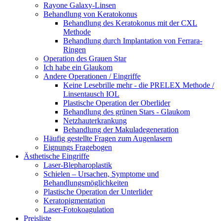
Rayone Galaxy-Linsen
Behandlung von Keratokonus
Behandlung des Keratokonus mit der CXL
Methode
Behandlung durch Implantation von Ferrara-
Ringen
Operation des Grauen Star
Ich habe ein Glaukom
Andere Operationen / Eingriffe
Keine Lesebrille mehr - die PRELEX Methode /
Linsentausch IOL
Plastische Operation der Oberlider
Behandlung des grünen Stars - Glaukom
Netzhauterkrankung
Behandlung der Makuladegeneration
Häufig gestellte Fragen zum Augenlasern
Eignungs Fragebogen
Ästhetische Eingriffe
Laser-Blepharoplastik
Schielen – Ursachen, Symptome und
Behandlungsmöglichkeiten
Plastische Operation der Unterlider
Keratopigmentation
Laser-Fotokoagulation
Preisliste