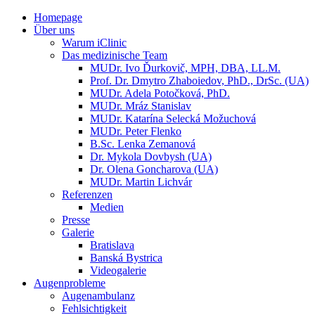
Homepage
Über uns
Warum iClinic
Das medizinische Team
MUDr. Ivo Ďurkovič, MPH, DBA, LL.M.
Prof. Dr. Dmytro Zhaboiedov, PhD., DrSc. (UA)
MUDr. Adela Potočková, PhD.
MUDr. Mráz Stanislav
MUDr. Katarína Selecká Možuchová
MUDr. Peter Flenko
B.Sc. Lenka Zemanová
Dr. Mykola Dovbysh (UA)
Dr. Olena Goncharova (UA)
MUDr. Martin Lichvár
Referenzen
Medien
Presse
Galerie
Bratislava
Banská Bystrica
Videogalerie
Augenprobleme
Augenambulanz
Fehlsichtigkeit