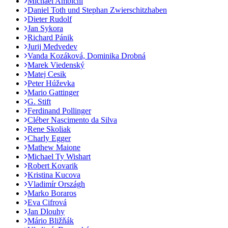
Michael Ambichl
Daniel Toth und Stephan Zwierschitzhaben
Dieter Rudolf
Jan Sykora
Richard Pánik
Jurij Medvedev
Vanda Kozáková, Dominika Drobná
Marek Viedenský
Matej Cesik
Peter Húževka
Mario Gattinger
G. Stift
Ferdinand Pollinger
Cléber Nascimento da Silva
Rene Skoliak
Charly Egger
Mathew Maione
Michael Ty Wishart
Robert Kovarik
Kristina Kucova
Vladimír Országh
Marko Boraros
Eva Cifrová
Jan Dlouhy
Mário Bližňák