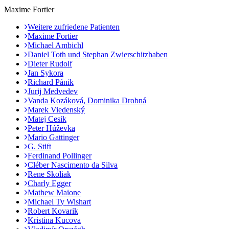
Maxime Fortier
Weitere zufriedene Patienten
Maxime Fortier
Michael Ambichl
Daniel Toth und Stephan Zwierschitzhaben
Dieter Rudolf
Jan Sykora
Richard Pánik
Jurij Medvedev
Vanda Kozáková, Dominika Drobná
Marek Viedenský
Matej Cesik
Peter Húževka
Mario Gattinger
G. Stift
Ferdinand Pollinger
Cléber Nascimento da Silva
Rene Skoliak
Charly Egger
Mathew Maione
Michael Ty Wishart
Robert Kovarik
Kristina Kucova