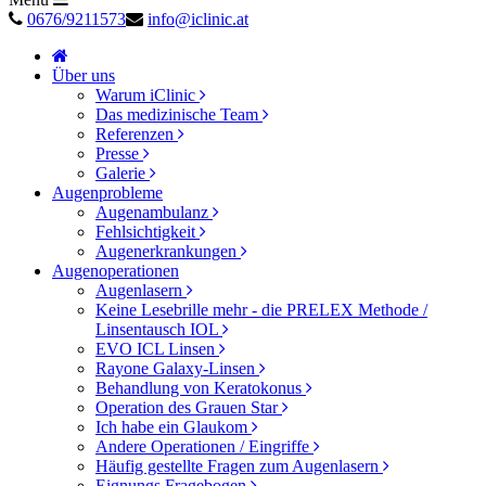
0676/9211573
info@iclinic.at
Über uns
Warum iClinic
Das medizinische Team
Referenzen
Presse
Galerie
Augenprobleme
Augenambulanz
Fehlsichtigkeit
Augenerkrankungen
Augenoperationen
Augenlasern
Keine Lesebrille mehr - die PRELEX Methode /
Linsentausch IOL
EVO ICL Linsen
Rayone Galaxy-Linsen
Behandlung von Keratokonus
Operation des Grauen Star
Ich habe ein Glaukom
Andere Operationen / Eingriffe
Häufig gestellte Fragen zum Augenlasern
Eignungs Fragebogen