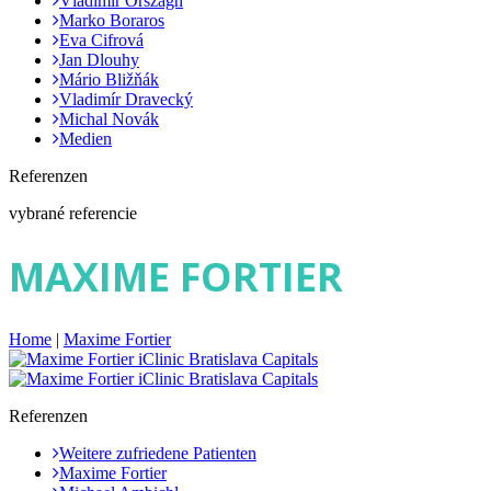
Vladimír Országh
Marko Boraros
Eva Cifrová
Jan Dlouhy
Mário Bližňák
Vladimír Dravecký
Michal Novák
Medien
Referenzen
vybrané referencie
MAXIME FORTIER
Home
|
Maxime Fortier
Referenzen
Weitere zufriedene Patienten
Maxime Fortier