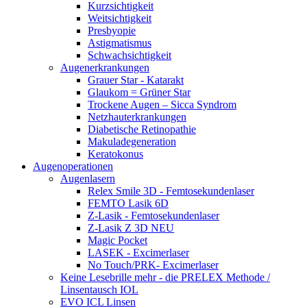
Kurzsichtigkeit
Weitsichtigkeit
Presbyopie
Astigmatismus
Schwachsichtigkeit
Augenerkrankungen
Grauer Star - Katarakt
Glaukom = Grüner Star
Trockene Augen – Sicca Syndrom
Netzhauterkrankungen
Diabetische Retinopathie
Makuladegeneration
Keratokonus
Augenoperationen
Augenlasern
Relex Smile 3D - Femtosekundenlaser
FEMTO Lasik 6D
Z-Lasik - Femtosekundenlaser
Z-Lasik Z 3D NEU
Magic Pocket
LASEK - Excimerlaser
No Touch/PRK- Excimerlaser
Keine Lesebrille mehr - die PRELEX Methode /
Linsentausch IOL
EVO ICL Linsen