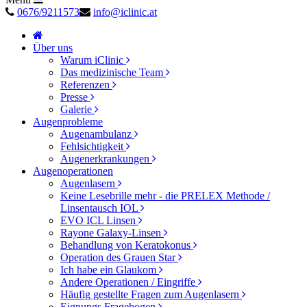
0676/9211573
info@iclinic.at
Über uns
Warum iClinic
Das medizinische Team
Referenzen
Presse
Galerie
Augenprobleme
Augenambulanz
Fehlsichtigkeit
Augenerkrankungen
Augenoperationen
Augenlasern
Keine Lesebrille mehr - die PRELEX Methode /
Linsentausch IOL
EVO ICL Linsen
Rayone Galaxy-Linsen
Behandlung von Keratokonus
Operation des Grauen Star
Ich habe ein Glaukom
Andere Operationen / Eingriffe
Häufig gestellte Fragen zum Augenlasern
Eignungs Fragebogen