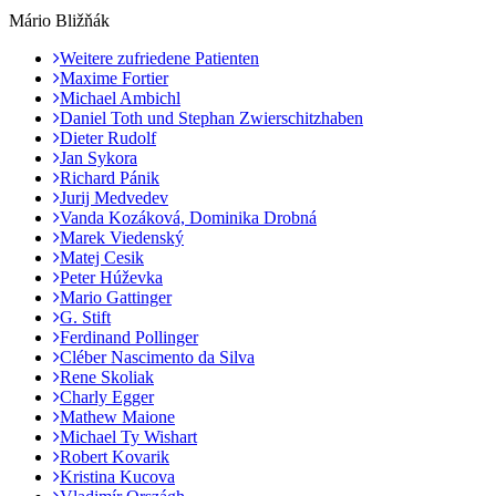
Mário Bližňák
Weitere zufriedene Patienten
Maxime Fortier
Michael Ambichl
Daniel Toth und Stephan Zwierschitzhaben
Dieter Rudolf
Jan Sykora
Richard Pánik
Jurij Medvedev
Vanda Kozáková, Dominika Drobná
Marek Viedenský
Matej Cesik
Peter Húževka
Mario Gattinger
G. Stift
Ferdinand Pollinger
Cléber Nascimento da Silva
Rene Skoliak
Charly Egger
Mathew Maione
Michael Ty Wishart
Robert Kovarik
Kristina Kucova