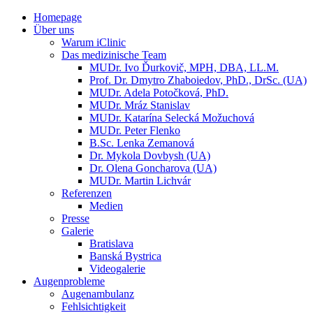
Homepage
Über uns
Warum iClinic
Das medizinische Team
MUDr. Ivo Ďurkovič, MPH, DBA, LL.M.
Prof. Dr. Dmytro Zhaboiedov, PhD., DrSc. (UA)
MUDr. Adela Potočková, PhD.
MUDr. Mráz Stanislav
MUDr. Katarína Selecká Možuchová
MUDr. Peter Flenko
B.Sc. Lenka Zemanová
Dr. Mykola Dovbysh (UA)
Dr. Olena Goncharova (UA)
MUDr. Martin Lichvár
Referenzen
Medien
Presse
Galerie
Bratislava
Banská Bystrica
Videogalerie
Augenprobleme
Augenambulanz
Fehlsichtigkeit