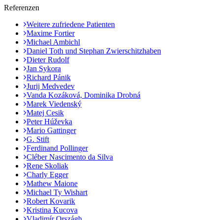
Referenzen
Weitere zufriedene Patienten
Maxime Fortier
Michael Ambichl
Daniel Toth und Stephan Zwierschitzhaben
Dieter Rudolf
Jan Sykora
Richard Pánik
Jurij Medvedev
Vanda Kozáková, Dominika Drobná
Marek Viedenský
Matej Cesik
Peter Húževka
Mario Gattinger
G. Stift
Ferdinand Pollinger
Cléber Nascimento da Silva
Rene Skoliak
Charly Egger
Mathew Maione
Michael Ty Wishart
Robert Kovarik
Kristina Kucova
Vladimír Országh