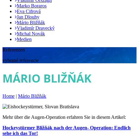
Vladimír Országh
Marko Boraros
Eva Cifrová
Jan Dlouhy
Mário Bližňák
Vladimír Dravecký
Michal Novák
Medien
Referenzen
vybrané referencie
MÁRIO BLIŽŇÁK
Home
|
Mário Bližňák
Mehr über die Augen-Operation erfahren Sie in diesem Artikel:
Hockeystürmer Bližňák nach der Augen- Operation: Endlich
sehe ich das Tor!