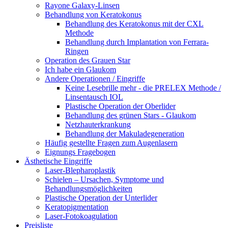
Rayone Galaxy-Linsen
Behandlung von Keratokonus
Behandlung des Keratokonus mit der CXL
Methode
Behandlung durch Implantation von Ferrara-
Ringen
Operation des Grauen Star
Ich habe ein Glaukom
Andere Operationen / Eingriffe
Keine Lesebrille mehr - die PRELEX Methode /
Linsentausch IOL
Plastische Operation der Oberlider
Behandlung des grünen Stars - Glaukom
Netzhauterkrankung
Behandlung der Makuladegeneration
Häufig gestellte Fragen zum Augenlasern
Eignungs Fragebogen
Ästhetische Eingriffe
Laser-Blepharoplastik
Schielen – Ursachen, Symptome und
Behandlungsmöglichkeiten
Plastische Operation der Unterlider
Keratopigmentation
Laser-Fotokoagulation
Preisliste