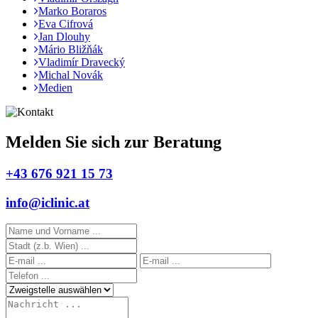
Marko Boraros
Eva Cifrová
Jan Dlouhy
Mário Bližňák
Vladimír Dravecký
Michal Novák
Medien
Melden Sie sich zur Beratung
+43 676 921 15 73
info@iclinic.at