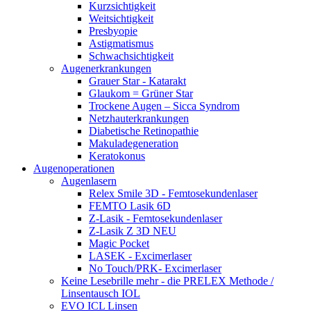
Kurzsichtigkeit
Weitsichtigkeit
Presbyopie
Astigmatismus
Schwachsichtigkeit
Augenerkrankungen
Grauer Star - Katarakt
Glaukom = Grüner Star
Trockene Augen – Sicca Syndrom
Netzhauterkrankungen
Diabetische Retinopathie
Makuladegeneration
Keratokonus
Augenoperationen
Augenlasern
Relex Smile 3D - Femtosekundenlaser
FEMTO Lasik 6D
Z-Lasik - Femtosekundenlaser
Z-Lasik Z 3D NEU
Magic Pocket
LASEK - Excimerlaser
No Touch/PRK- Excimerlaser
Keine Lesebrille mehr - die PRELEX Methode /
Linsentausch IOL
EVO ICL Linsen