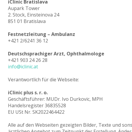
iClinic Bratislava
Aupark Tower
2. Stock, Einsteinova 24
851 01 Bratislava
Festnetzleitung – Ambulanz
+421 2/6241 36 12
Deutschsprachiger Arzt, Ophthalmologe
+421 903 24 26 28
info@iclinic.at
Verantwortlich für die Webseite:
iClinic plus s. r. o.
Geschäftsführer: MUDr. Ivo Durkovic, MPH
Handelsregister 36835528
EU USt Nr. SK2022464422
Alle auf den Webseiten gezeigten Bilder, Texte und so
ärztlichen Angebot zum Zeitpunkt der Erstellung. Ände