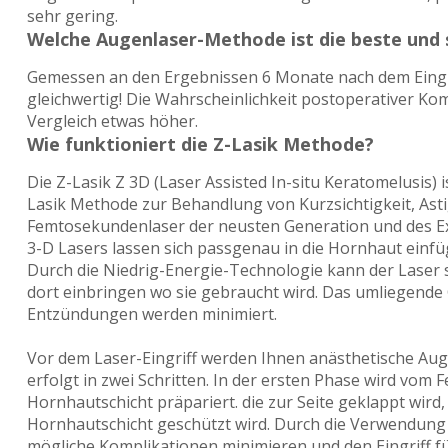
sehr gering.
Welche Augenlaser-Methode ist die beste und 
Gemessen an den Ergebnissen 6 Monate nach dem Eingr
gleichwertig! Die Wahrscheinlichkeit postoperativer Kom
Vergleich etwas höher.
Wie funktioniert die Z-Lasik Methode?
Die Z-Lasik Z 3D (Laser Assisted In-situ Keratomelusis) 
Lasik Methode zur Behandlung von Kurzsichtigkeit, Asti
Femtosekundenlaser der neusten Generation und des Exc
3-D Lasers lassen sich passgenau in die Hornhaut einfüge
Durch die Niedrig-Energie-Technologie kann der Laser 
dort einbringen wo sie gebraucht wird. Das umliegende
Entzündungen werden minimiert.
Vor dem Laser-Eingriff werden Ihnen anästhetische Aug
erfolgt in zwei Schritten. In der ersten Phase wird vo
Hornhautschicht präpariert. die zur Seite geklappt wird
Hornhautschicht geschützt wird. Durch die Verwendung
mögliche Komplikationen minimieren und den Eingriff f