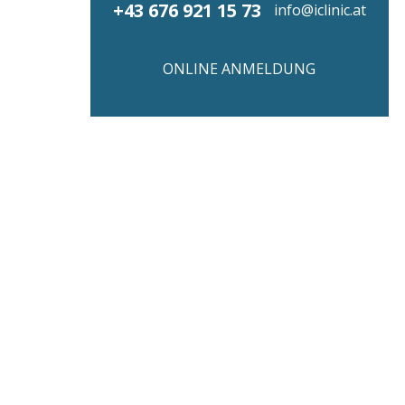
+43 676 921 15 73
info@iclinic.at
ONLINE ANMELDUNG