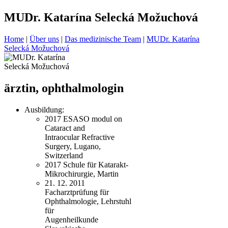
MUDr. Katarína Selecká Možuchová
Home
|
Über uns
|
Das medizinische Team
|
MUDr. Katarína
Selecká Možuchová
ärztin, ophthalmologin
Ausbildung:
2017 ESASO modul on
Cataract and
Intraocular Refractive
Surgery, Lugano,
Switzerland
2017 Schule für Katarakt-
Mikrochirurgie, Martin
21. 12. 2011
Facharztprüfung für
Ophthalmologie, Lehrstuhl
für
Augenheilkunde