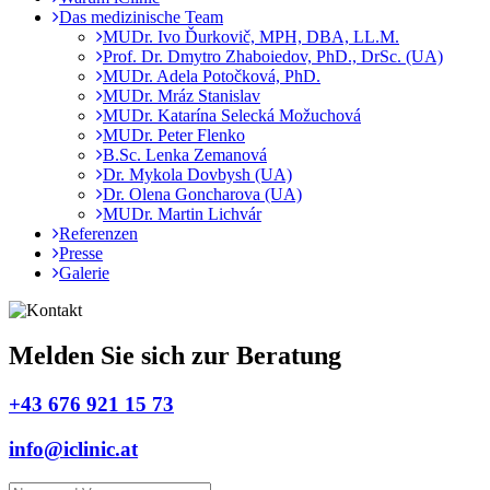
Das medizinische Team
MUDr. Ivo Ďurkovič, MPH, DBA, LL.M.
Prof. Dr. Dmytro Zhaboiedov, PhD., DrSc. (UA)
MUDr. Adela Potočková, PhD.
MUDr. Mráz Stanislav
MUDr. Katarína Selecká Možuchová
MUDr. Peter Flenko
B.Sc. Lenka Zemanová
Dr. Mykola Dovbysh (UA)
Dr. Olena Goncharova (UA)
MUDr. Martin Lichvár
Referenzen
Presse
Galerie
Melden Sie sich zur Beratung
+43 676 921 15 73
info@iclinic.at