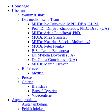
Homepage
Über uns
Warum iClinic
Das medizinische Team
MUDr. Ivo Ďurkovič, MPH, DBA, LL.M.
Prof. Dr. Dmytro Zhaboiedov, PhD., DrSc. (UA)
MUDr. Adela Potočková, PhD.
MUDr. Mráz Stanislav
MUDr. Katarína Selecká Možuchová
MUDr. Peter Flenko
B.Sc. Lenka Zemanová
Dr. Mykola Dovbysh (UA)
Dr. Olena Goncharova (UA)
MUDr. Martin Lichvár
Referenzen
Medien
Presse
Galerie
Bratislava
Banská Bystrica
Videogalerie
Augenprobleme
Augenambulanz
Fehlsichtigkeit