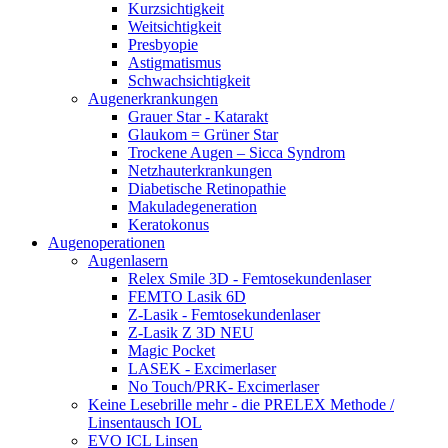
Kurzsichtigkeit
Weitsichtigkeit
Presbyopie
Astigmatismus
Schwachsichtigkeit
Augenerkrankungen
Grauer Star - Katarakt
Glaukom = Grüner Star
Trockene Augen – Sicca Syndrom
Netzhauterkrankungen
Diabetische Retinopathie
Makuladegeneration
Keratokonus
Augenoperationen
Augenlasern
Relex Smile 3D - Femtosekundenlaser
FEMTO Lasik 6D
Z-Lasik - Femtosekundenlaser
Z-Lasik Z 3D NEU
Magic Pocket
LASEK - Excimerlaser
No Touch/PRK- Excimerlaser
Keine Lesebrille mehr - die PRELEX Methode /
Linsentausch IOL
EVO ICL Linsen