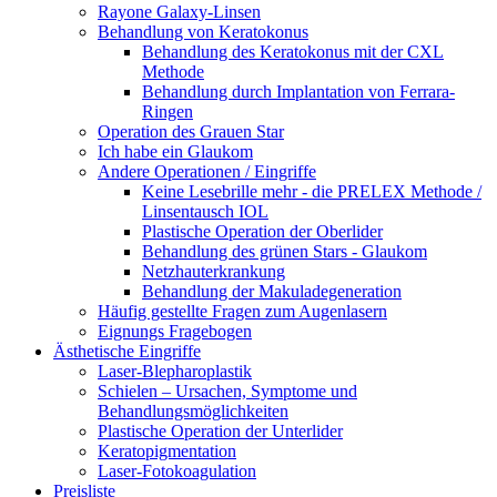
Rayone Galaxy-Linsen
Behandlung von Keratokonus
Behandlung des Keratokonus mit der CXL
Methode
Behandlung durch Implantation von Ferrara-
Ringen
Operation des Grauen Star
Ich habe ein Glaukom
Andere Operationen / Eingriffe
Keine Lesebrille mehr - die PRELEX Methode /
Linsentausch IOL
Plastische Operation der Oberlider
Behandlung des grünen Stars - Glaukom
Netzhauterkrankung
Behandlung der Makuladegeneration
Häufig gestellte Fragen zum Augenlasern
Eignungs Fragebogen
Ästhetische Eingriffe
Laser-Blepharoplastik
Schielen – Ursachen, Symptome und
Behandlungsmöglichkeiten
Plastische Operation der Unterlider
Keratopigmentation
Laser-Fotokoagulation
Preisliste