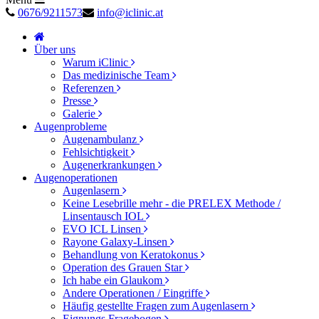
0676/9211573
info@iclinic.at
Über uns
Warum iClinic
Das medizinische Team
Referenzen
Presse
Galerie
Augenprobleme
Augenambulanz
Fehlsichtigkeit
Augenerkrankungen
Augenoperationen
Augenlasern
Keine Lesebrille mehr - die PRELEX Methode /
Linsentausch IOL
EVO ICL Linsen
Rayone Galaxy-Linsen
Behandlung von Keratokonus
Operation des Grauen Star
Ich habe ein Glaukom
Andere Operationen / Eingriffe
Häufig gestellte Fragen zum Augenlasern
Eignungs Fragebogen