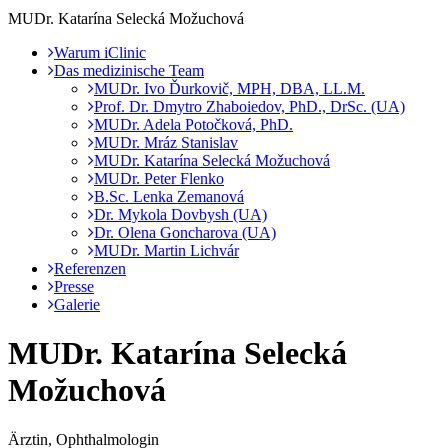
MUDr. Katarína Selecká Možuchová
Warum iClinic
Das medizinische Team
MUDr. Ivo Ďurkovič, MPH, DBA, LL.M.
Prof. Dr. Dmytro Zhaboiedov, PhD., DrSc. (UA)
MUDr. Adela Potočková, PhD.
MUDr. Mráz Stanislav
MUDr. Katarína Selecká Možuchová
MUDr. Peter Flenko
B.Sc. Lenka Zemanová
Dr. Mykola Dovbysh (UA)
Dr. Olena Goncharova (UA)
MUDr. Martin Lichvár
Referenzen
Presse
Galerie
MUDr. Katarína Selecká
Možuchová
Ärztin, Ophthalmologin