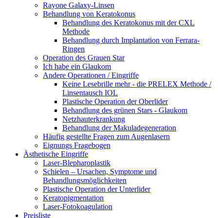
Rayone Galaxy-Linsen
Behandlung von Keratokonus
Behandlung des Keratokonus mit der CXL
Methode
Behandlung durch Implantation von Ferrara-
Ringen
Operation des Grauen Star
Ich habe ein Glaukom
Andere Operationen / Eingriffe
Keine Lesebrille mehr - die PRELEX Methode /
Linsentausch IOL
Plastische Operation der Oberlider
Behandlung des grünen Stars - Glaukom
Netzhauterkrankung
Behandlung der Makuladegeneration
Häufig gestellte Fragen zum Augenlasern
Eignungs Fragebogen
Ästhetische Eingriffe
Laser-Blepharoplastik
Schielen – Ursachen, Symptome und
Behandlungsmöglichkeiten
Plastische Operation der Unterlider
Keratopigmentation
Laser-Fotokoagulation
Preisliste