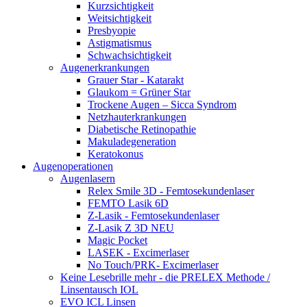
Kurzsichtigkeit
Weitsichtigkeit
Presbyopie
Astigmatismus
Schwachsichtigkeit
Augenerkrankungen
Grauer Star - Katarakt
Glaukom = Grüner Star
Trockene Augen – Sicca Syndrom
Netzhauterkrankungen
Diabetische Retinopathie
Makuladegeneration
Keratokonus
Augenoperationen
Augenlasern
Relex Smile 3D - Femtosekundenlaser
FEMTO Lasik 6D
Z-Lasik - Femtosekundenlaser
Z-Lasik Z 3D NEU
Magic Pocket
LASEK - Excimerlaser
No Touch/PRK- Excimerlaser
Keine Lesebrille mehr - die PRELEX Methode /
Linsentausch IOL
EVO ICL Linsen