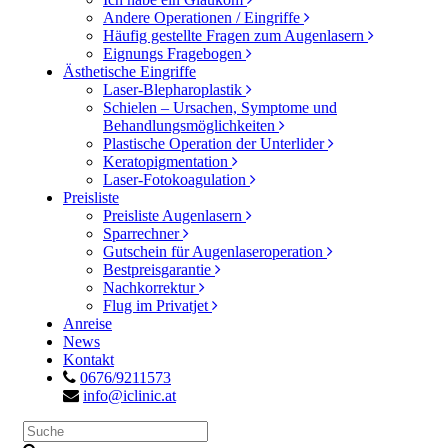
Andere Operationen / Eingriffe
Häufig gestellte Fragen zum Augenlasern
Eignungs Fragebogen
Ästhetische Eingriffe
Laser-Blepharoplastik
Schielen – Ursachen, Symptome und
Behandlungsmöglichkeiten
Plastische Operation der Unterlider
Keratopigmentation
Laser-Fotokoagulation
Preisliste
Preisliste Augenlasern
Sparrechner
Gutschein für Augenlaseroperation
Bestpreisgarantie
Nachkorrektur
Flug im Privatjet
Anreise
News
Kontakt
0676/9211573
info@iclinic.at