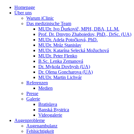
Homepage
Über uns
Warum iClinic
Das medizinische Team
MUDr. Ivo Ďurkovič, MPH, DBA, LL.M.
Prof. Dr. Dmytro Zhaboiedov, PhD., DrSc. (UA)
MUDr. Adela Potočková, PhD.
MUDr. Mráz Stanislav
MUDr. Katarína Selecká Možuchová
MUDr. Peter Flenko
B.Sc. Lenka Zemanová
Dr. Mykola Dovbysh (UA)
Dr. Olena Goncharova (UA)
MUDr. Martin Lichvár
Referenzen
Medien
Presse
Galerie
Bratislava
Banská Bystrica
Videogalerie
Augenprobleme
Augenambulanz
Fehlsichtigkeit