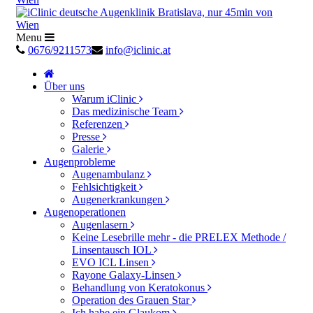
Menu
0676/9211573
info@iclinic.at
Über uns
Warum iClinic
Das medizinische Team
Referenzen
Presse
Galerie
Augenprobleme
Augenambulanz
Fehlsichtigkeit
Augenerkrankungen
Augenoperationen
Augenlasern
Keine Lesebrille mehr - die PRELEX Methode /
Linsentausch IOL
EVO ICL Linsen
Rayone Galaxy-Linsen
Behandlung von Keratokonus
Operation des Grauen Star
Ich habe ein Glaukom