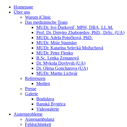
Homepage
Über uns
Warum iClinic
Das medizinische Team
MUDr. Ivo Ďurkovič, MPH, DBA, LL.M.
Prof. Dr. Dmytro Zhaboiedov, PhD., DrSc. (UA)
MUDr. Adela Potočková, PhD.
MUDr. Mráz Stanislav
MUDr. Katarína Selecká Možuchová
MUDr. Peter Flenko
B.Sc. Lenka Zemanová
Dr. Mykola Dovbysh (UA)
Dr. Olena Goncharova (UA)
MUDr. Martin Lichvár
Referenzen
Medien
Presse
Galerie
Bratislava
Banská Bystrica
Videogalerie
Augenprobleme
Augenambulanz
Fehlsichtigkeit