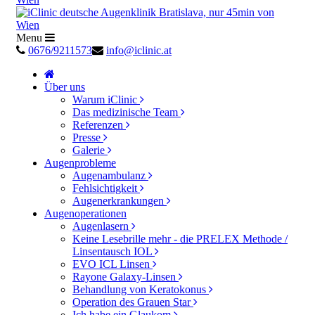
Menu
0676/9211573
info@iclinic.at
Über uns
Warum iClinic
Das medizinische Team
Referenzen
Presse
Galerie
Augenprobleme
Augenambulanz
Fehlsichtigkeit
Augenerkrankungen
Augenoperationen
Augenlasern
Keine Lesebrille mehr - die PRELEX Methode /
Linsentausch IOL
EVO ICL Linsen
Rayone Galaxy-Linsen
Behandlung von Keratokonus
Operation des Grauen Star
Ich habe ein Glaukom