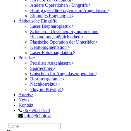
Andere Operationen / Eingriffe
Häufig gestellte Fragen zum Augenlasern
Eignungs Fragebogen
Ästhetische Eingriffe
Laser-Blepharoplastik
Schielen – Ursachen, Symptome und
Behandlungsmöglichkeiten
Plastische Operation der Unterlider
Keratopigmentation
Laser-Fotokoagulation
Preisliste
Preisliste Augenlasern
Sparrechner
Gutschein für Augenlaseroperation
Bestpreisgarantie
Nachkorrektur
Flug im Privatjet
Anreise
News
Kontakt
0676/9211573
info@iclinic.at