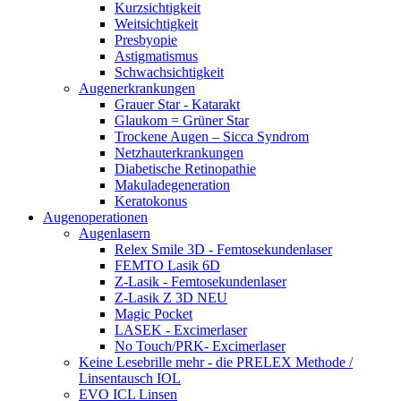
Kurzsichtigkeit
Weitsichtigkeit
Presbyopie
Astigmatismus
Schwachsichtigkeit
Augenerkrankungen
Grauer Star - Katarakt
Glaukom = Grüner Star
Trockene Augen – Sicca Syndrom
Netzhauterkrankungen
Diabetische Retinopathie
Makuladegeneration
Keratokonus
Augenoperationen
Augenlasern
Relex Smile 3D - Femtosekundenlaser
FEMTO Lasik 6D
Z-Lasik - Femtosekundenlaser
Z-Lasik Z 3D NEU
Magic Pocket
LASEK - Excimerlaser
No Touch/PRK- Excimerlaser
Keine Lesebrille mehr - die PRELEX Methode /
Linsentausch IOL
EVO ICL Linsen