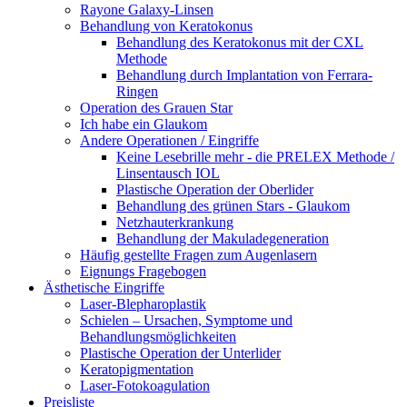
Rayone Galaxy-Linsen
Behandlung von Keratokonus
Behandlung des Keratokonus mit der CXL
Methode
Behandlung durch Implantation von Ferrara-
Ringen
Operation des Grauen Star
Ich habe ein Glaukom
Andere Operationen / Eingriffe
Keine Lesebrille mehr - die PRELEX Methode /
Linsentausch IOL
Plastische Operation der Oberlider
Behandlung des grünen Stars - Glaukom
Netzhauterkrankung
Behandlung der Makuladegeneration
Häufig gestellte Fragen zum Augenlasern
Eignungs Fragebogen
Ästhetische Eingriffe
Laser-Blepharoplastik
Schielen – Ursachen, Symptome und
Behandlungsmöglichkeiten
Plastische Operation der Unterlider
Keratopigmentation
Laser-Fotokoagulation
Preisliste