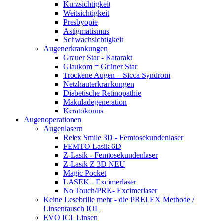
Kurzsichtigkeit
Weitsichtigkeit
Presbyopie
Astigmatismus
Schwachsichtigkeit
Augenerkrankungen
Grauer Star - Katarakt
Glaukom = Grüner Star
Trockene Augen – Sicca Syndrom
Netzhauterkrankungen
Diabetische Retinopathie
Makuladegeneration
Keratokonus
Augenoperationen
Augenlasern
Relex Smile 3D - Femtosekundenlaser
FEMTO Lasik 6D
Z-Lasik - Femtosekundenlaser
Z-Lasik Z 3D NEU
Magic Pocket
LASEK - Excimerlaser
No Touch/PRK- Excimerlaser
Keine Lesebrille mehr - die PRELEX Methode /
Linsentausch IOL
EVO ICL Linsen