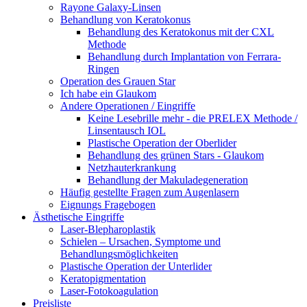
Rayone Galaxy-Linsen
Behandlung von Keratokonus
Behandlung des Keratokonus mit der CXL
Methode
Behandlung durch Implantation von Ferrara-
Ringen
Operation des Grauen Star
Ich habe ein Glaukom
Andere Operationen / Eingriffe
Keine Lesebrille mehr - die PRELEX Methode /
Linsentausch IOL
Plastische Operation der Oberlider
Behandlung des grünen Stars - Glaukom
Netzhauterkrankung
Behandlung der Makuladegeneration
Häufig gestellte Fragen zum Augenlasern
Eignungs Fragebogen
Ästhetische Eingriffe
Laser-Blepharoplastik
Schielen – Ursachen, Symptome und
Behandlungsmöglichkeiten
Plastische Operation der Unterlider
Keratopigmentation
Laser-Fotokoagulation
Preisliste