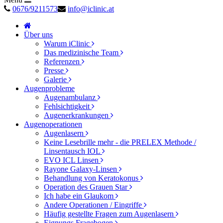
0676/9211573
info@iclinic.at
Über uns
Warum iClinic
Das medizinische Team
Referenzen
Presse
Galerie
Augenprobleme
Augenambulanz
Fehlsichtigkeit
Augenerkrankungen
Augenoperationen
Augenlasern
Keine Lesebrille mehr - die PRELEX Methode /
Linsentausch IOL
EVO ICL Linsen
Rayone Galaxy-Linsen
Behandlung von Keratokonus
Operation des Grauen Star
Ich habe ein Glaukom
Andere Operationen / Eingriffe
Häufig gestellte Fragen zum Augenlasern
Eignungs Fragebogen