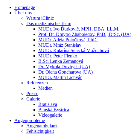
Homepage
Über uns
Warum iClinic
Das medizinische Team
MUDr. Ivo Ďurkovič, MPH, DBA, LL.M.
Prof. Dr. Dmytro Zhaboiedov, PhD., DrSc. (UA)
MUDr. Adela Potočková, PhD.
MUDr. Mráz Stanislav
MUDr. Katarína Selecká Možuchová
MUDr. Peter Flenko
B.Sc. Lenka Zemanová
Dr. Mykola Dovbysh (UA)
Dr. Olena Goncharova (UA)
MUDr. Martin Lichvár
Referenzen
Medien
Presse
Galerie
Bratislava
Banská Bystrica
Videogalerie
Augenprobleme
Augenambulanz
Fehlsichtigkeit