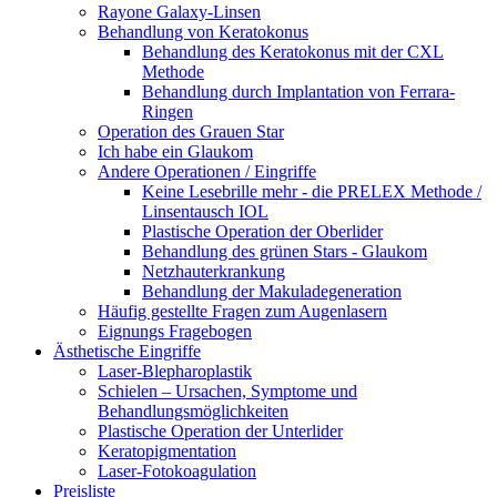
Rayone Galaxy-Linsen
Behandlung von Keratokonus
Behandlung des Keratokonus mit der CXL
Methode
Behandlung durch Implantation von Ferrara-
Ringen
Operation des Grauen Star
Ich habe ein Glaukom
Andere Operationen / Eingriffe
Keine Lesebrille mehr - die PRELEX Methode /
Linsentausch IOL
Plastische Operation der Oberlider
Behandlung des grünen Stars - Glaukom
Netzhauterkrankung
Behandlung der Makuladegeneration
Häufig gestellte Fragen zum Augenlasern
Eignungs Fragebogen
Ästhetische Eingriffe
Laser-Blepharoplastik
Schielen – Ursachen, Symptome und
Behandlungsmöglichkeiten
Plastische Operation der Unterlider
Keratopigmentation
Laser-Fotokoagulation
Preisliste