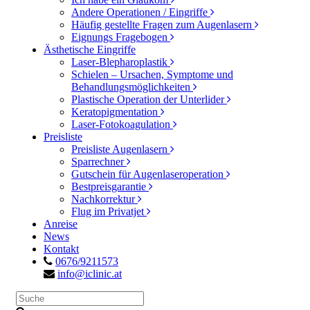
Andere Operationen / Eingriffe
Häufig gestellte Fragen zum Augenlasern
Eignungs Fragebogen
Ästhetische Eingriffe
Laser-Blepharoplastik
Schielen – Ursachen, Symptome und
Behandlungsmöglichkeiten
Plastische Operation der Unterlider
Keratopigmentation
Laser-Fotokoagulation
Preisliste
Preisliste Augenlasern
Sparrechner
Gutschein für Augenlaseroperation
Bestpreisgarantie
Nachkorrektur
Flug im Privatjet
Anreise
News
Kontakt
0676/9211573
info@iclinic.at