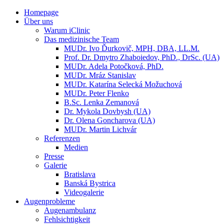
Homepage
Über uns
Warum iClinic
Das medizinische Team
MUDr. Ivo Ďurkovič, MPH, DBA, LL.M.
Prof. Dr. Dmytro Zhaboiedov, PhD., DrSc. (UA)
MUDr. Adela Potočková, PhD.
MUDr. Mráz Stanislav
MUDr. Katarína Selecká Možuchová
MUDr. Peter Flenko
B.Sc. Lenka Zemanová
Dr. Mykola Dovbysh (UA)
Dr. Olena Goncharova (UA)
MUDr. Martin Lichvár
Referenzen
Medien
Presse
Galerie
Bratislava
Banská Bystrica
Videogalerie
Augenprobleme
Augenambulanz
Fehlsichtigkeit