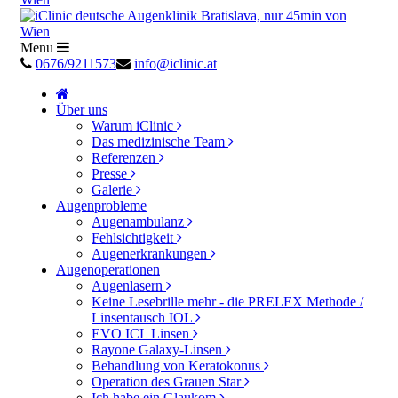
Menu
0676/9211573
info@iclinic.at
Über uns
Warum iClinic
Das medizinische Team
Referenzen
Presse
Galerie
Augenprobleme
Augenambulanz
Fehlsichtigkeit
Augenerkrankungen
Augenoperationen
Augenlasern
Keine Lesebrille mehr - die PRELEX Methode /
Linsentausch IOL
EVO ICL Linsen
Rayone Galaxy-Linsen
Behandlung von Keratokonus
Operation des Grauen Star
Ich habe ein Glaukom