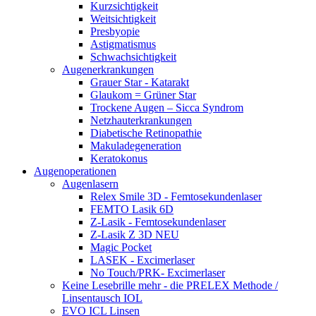
Kurzsichtigkeit
Weitsichtigkeit
Presbyopie
Astigmatismus
Schwachsichtigkeit
Augenerkrankungen
Grauer Star - Katarakt
Glaukom = Grüner Star
Trockene Augen – Sicca Syndrom
Netzhauterkrankungen
Diabetische Retinopathie
Makuladegeneration
Keratokonus
Augenoperationen
Augenlasern
Relex Smile 3D - Femtosekundenlaser
FEMTO Lasik 6D
Z-Lasik - Femtosekundenlaser
Z-Lasik Z 3D NEU
Magic Pocket
LASEK - Excimerlaser
No Touch/PRK- Excimerlaser
Keine Lesebrille mehr - die PRELEX Methode /
Linsentausch IOL
EVO ICL Linsen