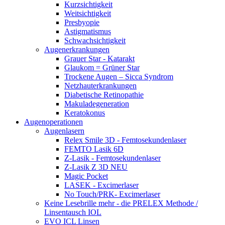
Kurzsichtigkeit
Weitsichtigkeit
Presbyopie
Astigmatismus
Schwachsichtigkeit
Augenerkrankungen
Grauer Star - Katarakt
Glaukom = Grüner Star
Trockene Augen – Sicca Syndrom
Netzhauterkrankungen
Diabetische Retinopathie
Makuladegeneration
Keratokonus
Augenoperationen
Augenlasern
Relex Smile 3D - Femtosekundenlaser
FEMTO Lasik 6D
Z-Lasik - Femtosekundenlaser
Z-Lasik Z 3D NEU
Magic Pocket
LASEK - Excimerlaser
No Touch/PRK- Excimerlaser
Keine Lesebrille mehr - die PRELEX Methode /
Linsentausch IOL
EVO ICL Linsen