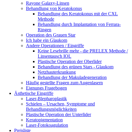
Rayone Galaxy-Linsen
Behandlung von Keratokonus
Behandlung des Keratokonus mit der CXL
Methode
Behandlung durch Implantation von Ferrara-
Ringen
Operation des Grauen Star
Ich habe ein Glaukom
Andere Operationen / Eingriffe
Keine Lesebrille mehr - die PRELEX Methode /
Linsentausch IOL
Plastische Operation der Oberlider
Behandlung des grünen Stars - Glaukom
Netzhauterkrankung
Behandlung der Makuladegeneration
Häufig gestellte Fragen zum Augenlasern
Eignungs Fragebogen
Ästhetische Eingriffe
Laser-Blepharoplastik
Schielen – Ursachen, Symptome und
Behandlungsmöglichkeiten
Plastische Operation der Unterlider
Keratopigmentation
Laser-Fotokoagulation
Preisliste