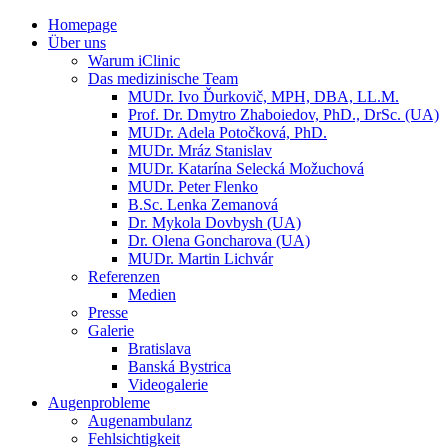
Homepage
Über uns
Warum iClinic
Das medizinische Team
MUDr. Ivo Ďurkovič, MPH, DBA, LL.M.
Prof. Dr. Dmytro Zhaboiedov, PhD., DrSc. (UA)
MUDr. Adela Potočková, PhD.
MUDr. Mráz Stanislav
MUDr. Katarína Selecká Možuchová
MUDr. Peter Flenko
B.Sc. Lenka Zemanová
Dr. Mykola Dovbysh (UA)
Dr. Olena Goncharova (UA)
MUDr. Martin Lichvár
Referenzen
Medien
Presse
Galerie
Bratislava
Banská Bystrica
Videogalerie
Augenprobleme
Augenambulanz
Fehlsichtigkeit