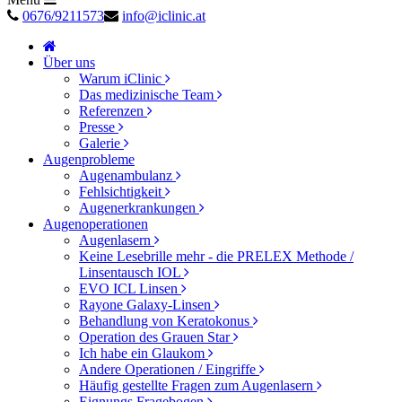
0676/9211573
info@iclinic.at
Über uns
Warum iClinic
Das medizinische Team
Referenzen
Presse
Galerie
Augenprobleme
Augenambulanz
Fehlsichtigkeit
Augenerkrankungen
Augenoperationen
Augenlasern
Keine Lesebrille mehr - die PRELEX Methode /
Linsentausch IOL
EVO ICL Linsen
Rayone Galaxy-Linsen
Behandlung von Keratokonus
Operation des Grauen Star
Ich habe ein Glaukom
Andere Operationen / Eingriffe
Häufig gestellte Fragen zum Augenlasern
Eignungs Fragebogen