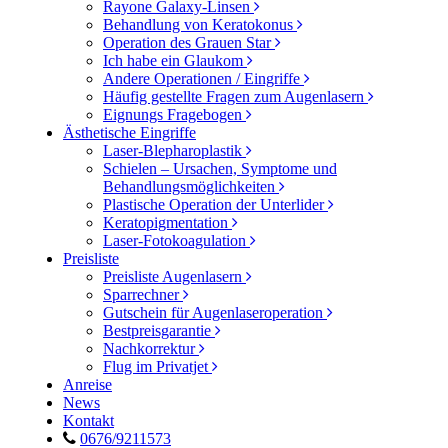
Rayone Galaxy-Linsen
Behandlung von Keratokonus
Operation des Grauen Star
Ich habe ein Glaukom
Andere Operationen / Eingriffe
Häufig gestellte Fragen zum Augenlasern
Eignungs Fragebogen
Ästhetische Eingriffe
Laser-Blepharoplastik
Schielen – Ursachen, Symptome und
Behandlungsmöglichkeiten
Plastische Operation der Unterlider
Keratopigmentation
Laser-Fotokoagulation
Preisliste
Preisliste Augenlasern
Sparrechner
Gutschein für Augenlaseroperation
Bestpreisgarantie
Nachkorrektur
Flug im Privatjet
Anreise
News
Kontakt
0676/9211573