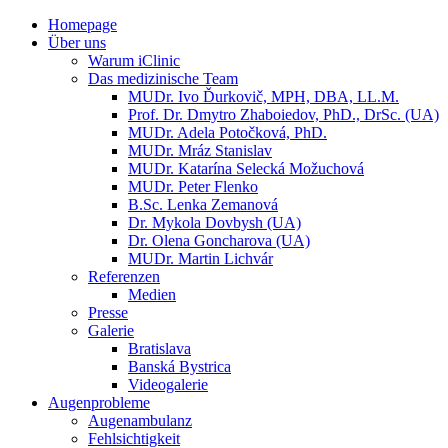
Homepage
Über uns
Warum iClinic
Das medizinische Team
MUDr. Ivo Ďurkovič, MPH, DBA, LL.M.
Prof. Dr. Dmytro Zhaboiedov, PhD., DrSc. (UA)
MUDr. Adela Potočková, PhD.
MUDr. Mráz Stanislav
MUDr. Katarína Selecká Možuchová
MUDr. Peter Flenko
B.Sc. Lenka Zemanová
Dr. Mykola Dovbysh (UA)
Dr. Olena Goncharova (UA)
MUDr. Martin Lichvár
Referenzen
Medien
Presse
Galerie
Bratislava
Banská Bystrica
Videogalerie
Augenprobleme
Augenambulanz
Fehlsichtigkeit