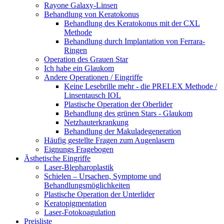
Rayone Galaxy-Linsen
Behandlung von Keratokonus
Behandlung des Keratokonus mit der CXL
Methode
Behandlung durch Implantation von Ferrara-
Ringen
Operation des Grauen Star
Ich habe ein Glaukom
Andere Operationen / Eingriffe
Keine Lesebrille mehr - die PRELEX Methode /
Linsentausch IOL
Plastische Operation der Oberlider
Behandlung des grünen Stars - Glaukom
Netzhauterkrankung
Behandlung der Makuladegeneration
Häufig gestellte Fragen zum Augenlasern
Eignungs Fragebogen
Ästhetische Eingriffe
Laser-Blepharoplastik
Schielen – Ursachen, Symptome und
Behandlungsmöglichkeiten
Plastische Operation der Unterlider
Keratopigmentation
Laser-Fotokoagulation
Preisliste