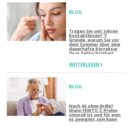
BLOG
Tragen Sie seit Jahren
Kontaktlinsen? 7
Gründe, warum Sie vor
dem Sommer über eine
dauerhafte Korrektur
Ihrer Fehlsichtigkeit
nachdenken sollten
WEITERLESEN
BLOG
Nach 40 ohne Brille?
Wann FEMTO Z-Prelex
sinnvoll ist und für wen
es geeignet sein kann