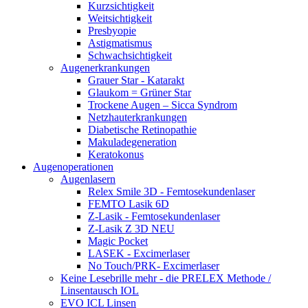
Kurzsichtigkeit
Weitsichtigkeit
Presbyopie
Astigmatismus
Schwachsichtigkeit
Augenerkrankungen
Grauer Star - Katarakt
Glaukom = Grüner Star
Trockene Augen – Sicca Syndrom
Netzhauterkrankungen
Diabetische Retinopathie
Makuladegeneration
Keratokonus
Augenoperationen
Augenlasern
Relex Smile 3D - Femtosekundenlaser
FEMTO Lasik 6D
Z-Lasik - Femtosekundenlaser
Z-Lasik Z 3D NEU
Magic Pocket
LASEK - Excimerlaser
No Touch/PRK- Excimerlaser
Keine Lesebrille mehr - die PRELEX Methode /
Linsentausch IOL
EVO ICL Linsen