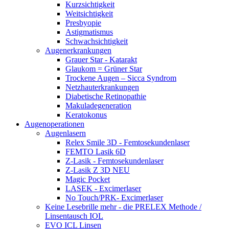
Kurzsichtigkeit
Weitsichtigkeit
Presbyopie
Astigmatismus
Schwachsichtigkeit
Augenerkrankungen
Grauer Star - Katarakt
Glaukom = Grüner Star
Trockene Augen – Sicca Syndrom
Netzhauterkrankungen
Diabetische Retinopathie
Makuladegeneration
Keratokonus
Augenoperationen
Augenlasern
Relex Smile 3D - Femtosekundenlaser
FEMTO Lasik 6D
Z-Lasik - Femtosekundenlaser
Z-Lasik Z 3D NEU
Magic Pocket
LASEK - Excimerlaser
No Touch/PRK- Excimerlaser
Keine Lesebrille mehr - die PRELEX Methode /
Linsentausch IOL
EVO ICL Linsen