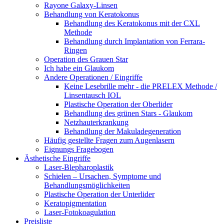
Rayone Galaxy-Linsen
Behandlung von Keratokonus
Behandlung des Keratokonus mit der CXL
Methode
Behandlung durch Implantation von Ferrara-
Ringen
Operation des Grauen Star
Ich habe ein Glaukom
Andere Operationen / Eingriffe
Keine Lesebrille mehr - die PRELEX Methode /
Linsentausch IOL
Plastische Operation der Oberlider
Behandlung des grünen Stars - Glaukom
Netzhauterkrankung
Behandlung der Makuladegeneration
Häufig gestellte Fragen zum Augenlasern
Eignungs Fragebogen
Ästhetische Eingriffe
Laser-Blepharoplastik
Schielen – Ursachen, Symptome und
Behandlungsmöglichkeiten
Plastische Operation der Unterlider
Keratopigmentation
Laser-Fotokoagulation
Preisliste