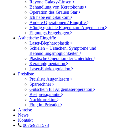
Rayone Galaxy-Linsen
Behandlung von Keratokonus
Operation des Grauen Star
Ich habe ein Glaukom
Andere Operationen / Eingriffe
Häufig gestellte Fragen zum Augenlasern
Eignungs Fragebogen
Ästhetische Eingriffe
Laser-Blepharoplastik
Schielen – Ursachen, Symptome und
Behandlungsmöglichkeiten
Plastische Operation der Unterlider
Keratopigmentation
Laser-Fotokoagulation
Preisliste
Preisliste Augenlasern
Sparrechner
Gutschein für Augenlaseroperation
Bestpreisgarantie
Nachkorrektur
Flug im Privatjet
Anreise
News
Kontakt
0676/9211573