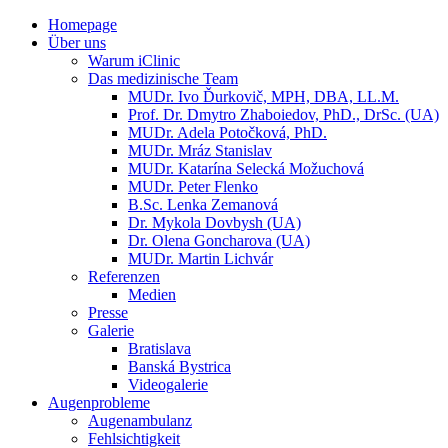
Homepage
Über uns
Warum iClinic
Das medizinische Team
MUDr. Ivo Ďurkovič, MPH, DBA, LL.M.
Prof. Dr. Dmytro Zhaboiedov, PhD., DrSc. (UA)
MUDr. Adela Potočková, PhD.
MUDr. Mráz Stanislav
MUDr. Katarína Selecká Možuchová
MUDr. Peter Flenko
B.Sc. Lenka Zemanová
Dr. Mykola Dovbysh (UA)
Dr. Olena Goncharova (UA)
MUDr. Martin Lichvár
Referenzen
Medien
Presse
Galerie
Bratislava
Banská Bystrica
Videogalerie
Augenprobleme
Augenambulanz
Fehlsichtigkeit