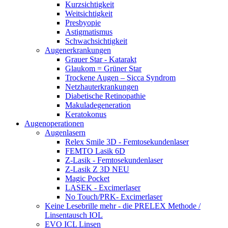
Kurzsichtigkeit
Weitsichtigkeit
Presbyopie
Astigmatismus
Schwachsichtigkeit
Augenerkrankungen
Grauer Star - Katarakt
Glaukom = Grüner Star
Trockene Augen – Sicca Syndrom
Netzhauterkrankungen
Diabetische Retinopathie
Makuladegeneration
Keratokonus
Augenoperationen
Augenlasern
Relex Smile 3D - Femtosekundenlaser
FEMTO Lasik 6D
Z-Lasik - Femtosekundenlaser
Z-Lasik Z 3D NEU
Magic Pocket
LASEK - Excimerlaser
No Touch/PRK- Excimerlaser
Keine Lesebrille mehr - die PRELEX Methode /
Linsentausch IOL
EVO ICL Linsen