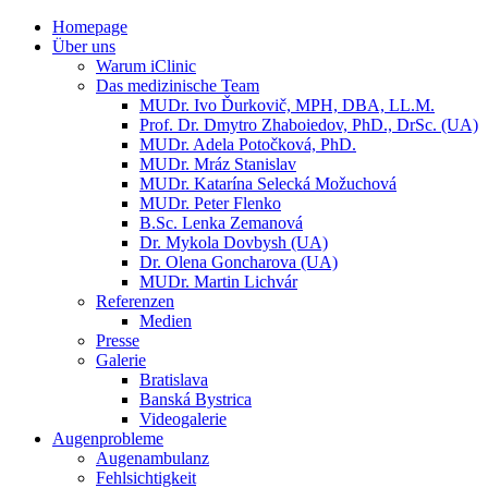
Homepage
Über uns
Warum iClinic
Das medizinische Team
MUDr. Ivo Ďurkovič, MPH, DBA, LL.M.
Prof. Dr. Dmytro Zhaboiedov, PhD., DrSc. (UA)
MUDr. Adela Potočková, PhD.
MUDr. Mráz Stanislav
MUDr. Katarína Selecká Možuchová
MUDr. Peter Flenko
B.Sc. Lenka Zemanová
Dr. Mykola Dovbysh (UA)
Dr. Olena Goncharova (UA)
MUDr. Martin Lichvár
Referenzen
Medien
Presse
Galerie
Bratislava
Banská Bystrica
Videogalerie
Augenprobleme
Augenambulanz
Fehlsichtigkeit