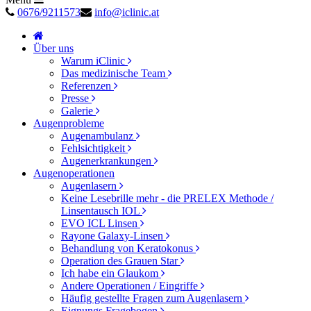
0676/9211573
info@iclinic.at
Über uns
Warum iClinic
Das medizinische Team
Referenzen
Presse
Galerie
Augenprobleme
Augenambulanz
Fehlsichtigkeit
Augenerkrankungen
Augenoperationen
Augenlasern
Keine Lesebrille mehr - die PRELEX Methode /
Linsentausch IOL
EVO ICL Linsen
Rayone Galaxy-Linsen
Behandlung von Keratokonus
Operation des Grauen Star
Ich habe ein Glaukom
Andere Operationen / Eingriffe
Häufig gestellte Fragen zum Augenlasern
Eignungs Fragebogen