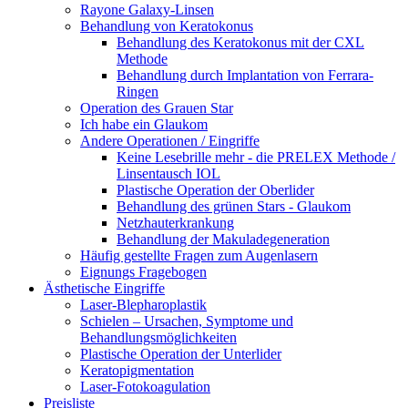
Rayone Galaxy-Linsen
Behandlung von Keratokonus
Behandlung des Keratokonus mit der CXL
Methode
Behandlung durch Implantation von Ferrara-
Ringen
Operation des Grauen Star
Ich habe ein Glaukom
Andere Operationen / Eingriffe
Keine Lesebrille mehr - die PRELEX Methode /
Linsentausch IOL
Plastische Operation der Oberlider
Behandlung des grünen Stars - Glaukom
Netzhauterkrankung
Behandlung der Makuladegeneration
Häufig gestellte Fragen zum Augenlasern
Eignungs Fragebogen
Ästhetische Eingriffe
Laser-Blepharoplastik
Schielen – Ursachen, Symptome und
Behandlungsmöglichkeiten
Plastische Operation der Unterlider
Keratopigmentation
Laser-Fotokoagulation
Preisliste